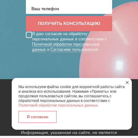
Я даю согласие на обработку
персональных данных в соответствии с
Политикой обработки персональных
данных
и
Согласием пользователя
.
Мы используем файлы cookie для корректной работы сайта
и анализа его использования. Нажимая «Принять» или
2026 | Art Mix Show - творческая группа
продолжая пользоваться сайтом, вы соглашаетесь с
обработкой персональных данных в соответствии с
Политикой обработки персональных данных
.
Карта сайта
Политика конфиденциальности
Согласие пользователя сайта на обработку
Я согласен
персональных данных
Информация, указанная на сайте, не является
публичной офертой