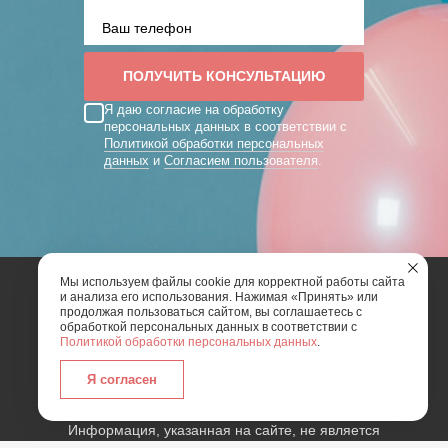
Я даю согласие на обработку
персональных данных в соответствии с
Политикой обработки персональных
данных
и
Согласием пользователя
.
Мы используем файлы cookie для корректной работы сайта
и анализа его использования. Нажимая «Принять» или
2026 | Art Mix Show - творческая группа
продолжая пользоваться сайтом, вы соглашаетесь с
обработкой персональных данных в соответствии с
Политикой обработки персональных данных
.
Карта сайта
Политика конфиденциальности
Согласие пользователя сайта на обработку
Я согласен
персональных данных
Информация, указанная на сайте, не является
публичной офертой