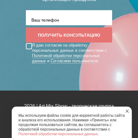
Я даю согласие на обработку
персональных данных в соответствии с
Политикой обработки персональных
данных
и
Согласием пользователя
.
2026 | Art Mix Show - творческая группа
Мы используем файлы cookie для корректной работы сайта
Карта сайта
Политика конфиденциальности
и анализа его использования. Нажимая «Принять» или
продолжая пользоваться сайтом, вы соглашаетесь с
Согласие пользователя сайта на обработку
обработкой персональных данных в соответствии с
персональных данных
Политикой обработки персональных данных
.