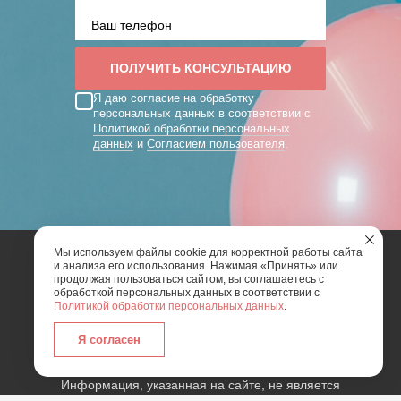
Я даю согласие на обработку
персональных данных в соответствии с
Политикой обработки персональных
данных
и
Согласием пользователя
.
Мы используем файлы cookie для корректной работы сайта
и анализа его использования. Нажимая «Принять» или
2026 | Art Mix Show - творческая группа
продолжая пользоваться сайтом, вы соглашаетесь с
обработкой персональных данных в соответствии с
Политикой обработки персональных данных
.
Карта сайта
Политика конфиденциальности
Согласие пользователя сайта на обработку
Я согласен
персональных данных
Информация, указанная на сайте, не является
публичной офертой