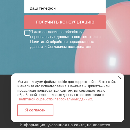
Я даю согласие на обработку
персональных данных в соответствии с
Политикой обработки персональных
данных
и
Согласием пользователя
.
Мы используем файлы cookie для корректной работы сайта
и анализа его использования. Нажимая «Принять» или
2026 | Art Mix Show - творческая группа
продолжая пользоваться сайтом, вы соглашаетесь с
обработкой персональных данных в соответствии с
Политикой обработки персональных данных
.
Карта сайта
Политика конфиденциальности
Согласие пользователя сайта на обработку
Я согласен
персональных данных
Информация, указанная на сайте, не является
публичной офертой