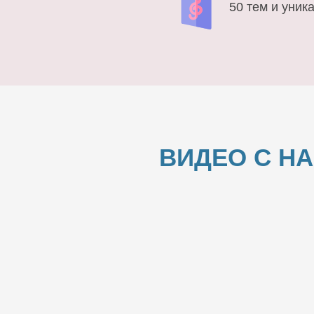
50 тем и уник
ВИДЕО С Н