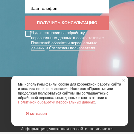
Я даю согласие на обработку
персональных данных в соответствии с
Политикой обработки персональных
данных
и
Согласием пользователя
.
Мы используем файлы cookie для корректной работы сайта
и анализа его использования. Нажимая «Принять» или
2026 | Art Mix Show - творческая группа
продолжая пользоваться сайтом, вы соглашаетесь с
обработкой персональных данных в соответствии с
Политикой обработки персональных данных
.
Карта сайта
Политика конфиденциальности
Согласие пользователя сайта на обработку
Я согласен
персональных данных
Информация, указанная на сайте, не является
публичной офертой