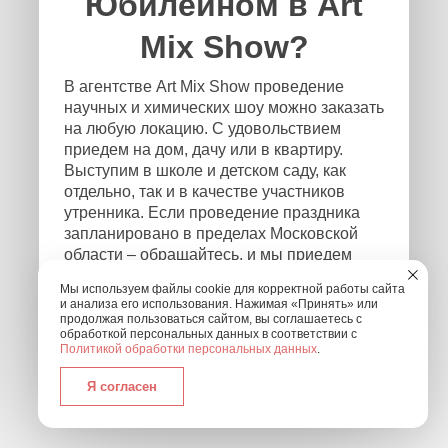
Юбилейном в Art
Mix Show?
В агентстве Art Mix Show проведение
научных и химических шоу можно заказать
на любую локацию. С удовольствием
приедем на дом, дачу или в квартиру.
Выступим в школе и детском саду, как
отдельно, так и в качестве участников
утренника. Если проведение праздника
запланировано в пределах Московской
области – обращайтесь, и мы приедем
независимо от того, где и в каком формате
Мы используем файлы cookie для корректной работы сайта
будет проходить мероприятие! Чтобы
и анализа его использования. Нажимая «Принять» или
связаться с нами, оставьте заявку на
продолжая пользоваться сайтом, вы соглашаетесь с
обработкой персональных данных в соответствии с
обратный звонок или позвоните нам по
Политикой обработки персональных данных
.
номеру: +7 (495) 877-30-01.
Я согласен