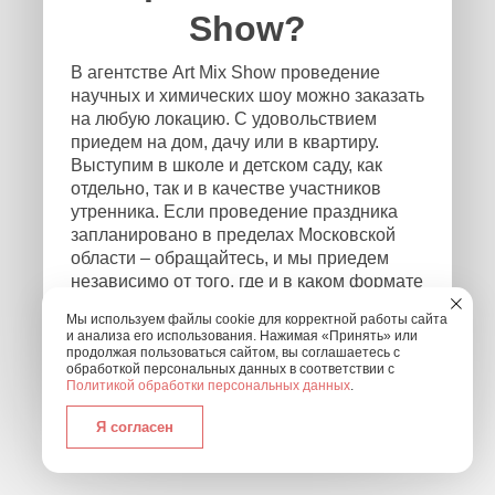
Show?
В агентстве Art Mix Show проведение
научных и химических шоу можно заказать
на любую локацию. С удовольствием
приедем на дом, дачу или в квартиру.
Выступим в школе и детском саду, как
отдельно, так и в качестве участников
утренника. Если проведение праздника
запланировано в пределах Московской
области – обращайтесь, и мы приедем
независимо от того, где и в каком формате
будет проходить мероприятие! Чтобы
Мы используем файлы cookie для корректной работы сайта
связаться с нами, оставьте заявку на
и анализа его использования. Нажимая «Принять» или
обратный звонок или позвоните нам по
продолжая пользоваться сайтом, вы соглашаетесь с
обработкой персональных данных в соответствии с
номеру: +7 (495) 877-30-01.
Политикой обработки персональных данных
.
Я согласен