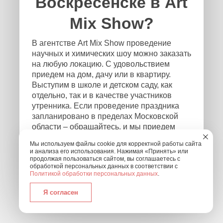
Воскресенске в Art
Mix Show?
В агентстве Art Mix Show проведение
научных и химических шоу можно заказать
на любую локацию. С удовольствием
приедем на дом, дачу или в квартиру.
Выступим в школе и детском саду, как
отдельно, так и в качестве участников
утренника. Если проведение праздника
запланировано в пределах Московской
области – обращайтесь, и мы приедем
независимо от того, где и в каком формате
Мы используем файлы cookie для корректной работы сайта
будет проходить мероприятие! Чтобы
и анализа его использования. Нажимая «Принять» или
связаться с нами, оставьте заявку на
продолжая пользоваться сайтом, вы соглашаетесь с
обработкой персональных данных в соответствии с
обратный звонок или позвоните нам по
Политикой обработки персональных данных
.
номеру: +7 (495) 877-30-01.
Я согласен