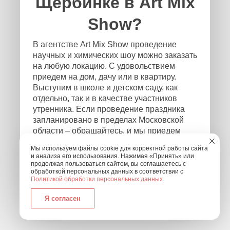
Щербинке в Art Mix
Show?
В агентстве Art Mix Show проведение
научных и химических шоу можно заказать
на любую локацию. С удовольствием
приедем на дом, дачу или в квартиру.
Выступим в школе и детском саду, как
отдельно, так и в качестве участников
утренника. Если проведение праздника
запланировано в пределах Московской
области – обращайтесь, и мы приедем
независимо от того, где и в каком формате
Мы используем файлы cookie для корректной работы сайта
будет проходить мероприятие! Чтобы
и анализа его использования. Нажимая «Принять» или
связаться с нами, оставьте заявку на
продолжая пользоваться сайтом, вы соглашаетесь с
обработкой персональных данных в соответствии с
обратный звонок или позвоните нам по
Политикой обработки персональных данных
.
номеру: +7 (495) 877-30-01.
Я согласен