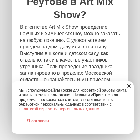
Реутове в Art Mix
Show?
В агентстве Art Mix Show проведение
научных и химических шоу можно заказать
на любую локацию. С удовольствием
приедем на дом, дачу или в квартиру.
Выступим в школе и детском саду, как
отдельно, так и в качестве участников
утренника. Если проведение праздника
запланировано в пределах Московской
области – обращайтесь, и мы приедем
независимо от того, где и в каком формате
Мы используем файлы cookie для корректной работы сайта
будет проходить мероприятие! Чтобы
и анализа его использования. Нажимая «Принять» или
связаться с нами, оставьте заявку на
продолжая пользоваться сайтом, вы соглашаетесь с
обработкой персональных данных в соответствии с
обратный звонок или позвоните нам по
Политикой обработки персональных данных
.
номеру: +7 (495) 877-30-01.
Я согласен