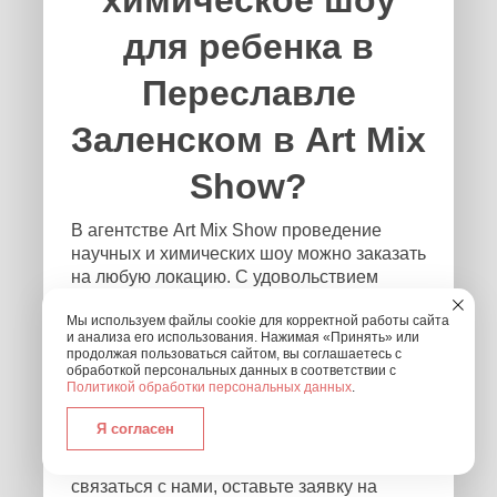
для ребенка в
Переславле
Заленском в Art Mix
Show?
В агентстве Art Mix Show проведение
научных и химических шоу можно заказать
на любую локацию. С удовольствием
приедем на дом, дачу или в квартиру.
Мы используем файлы cookie для корректной работы сайта
Выступим в школе и детском саду, как
и анализа его использования. Нажимая «Принять» или
отдельно, так и в качестве участников
продолжая пользоваться сайтом, вы соглашаетесь с
утренника. Если проведение праздника
обработкой персональных данных в соответствии с
Политикой обработки персональных данных
.
запланировано в пределах Московской
области – обращайтесь, и мы приедем
Я согласен
независимо от того, где и в каком формате
будет проходить мероприятие! Чтобы
связаться с нами, оставьте заявку на