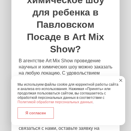
для ребенка в
Павловском
Посаде в Art Mix
Show?
В агентстве Art Mix Show проведение
научных и химических шоу можно заказать
на любую локацию. С удовольствием
приедем на дом, дачу или в квартиру.
Мы используем файлы cookie для корректной работы сайта
Выступим в школе и детском саду, как
и анализа его использования. Нажимая «Принять» или
отдельно, так и в качестве участников
продолжая пользоваться сайтом, вы соглашаетесь с
утренника. Если проведение праздника
обработкой персональных данных в соответствии с
Политикой обработки персональных данных
.
запланировано в пределах Московской
области – обращайтесь, и мы приедем
Я согласен
независимо от того, где и в каком формате
будет проходить мероприятие! Чтобы
связаться с нами, оставьте заявку на