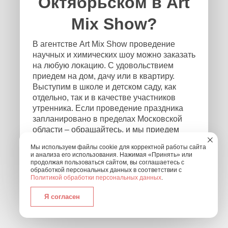
Октябрьском в Art
Mix Show?
В агентстве Art Mix Show проведение
научных и химических шоу можно заказать
на любую локацию. С удовольствием
приедем на дом, дачу или в квартиру.
Выступим в школе и детском саду, как
отдельно, так и в качестве участников
утренника. Если проведение праздника
запланировано в пределах Московской
области – обращайтесь, и мы приедем
независимо от того, где и в каком формате
Мы используем файлы cookie для корректной работы сайта
будет проходить мероприятие! Чтобы
и анализа его использования. Нажимая «Принять» или
связаться с нами, оставьте заявку на
продолжая пользоваться сайтом, вы соглашаетесь с
обработкой персональных данных в соответствии с
обратный звонок или позвоните нам по
Политикой обработки персональных данных
.
номеру: +7 (495) 877-30-01.
Я согласен