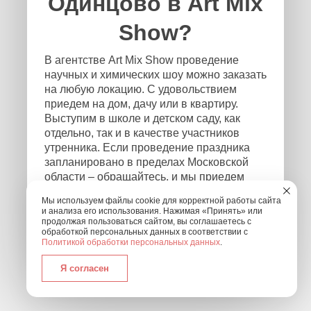
Одинцово в Art Mix
Show?
В агентстве Art Mix Show проведение
научных и химических шоу можно заказать
на любую локацию. С удовольствием
приедем на дом, дачу или в квартиру.
Выступим в школе и детском саду, как
отдельно, так и в качестве участников
утренника. Если проведение праздника
запланировано в пределах Московской
области – обращайтесь, и мы приедем
независимо от того, где и в каком формате
Мы используем файлы cookie для корректной работы сайта
будет проходить мероприятие! Чтобы
и анализа его использования. Нажимая «Принять» или
связаться с нами, оставьте заявку на
продолжая пользоваться сайтом, вы соглашаетесь с
обработкой персональных данных в соответствии с
обратный звонок или позвоните нам по
Политикой обработки персональных данных
.
номеру: +7 (495) 877-30-01.
Я согласен