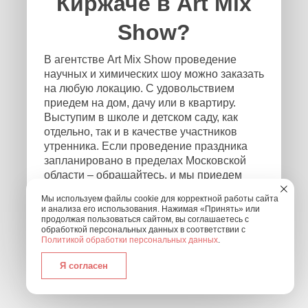
Киржаче в Art Mix
Show?
В агентстве Art Mix Show проведение
научных и химических шоу можно заказать
на любую локацию. С удовольствием
приедем на дом, дачу или в квартиру.
Выступим в школе и детском саду, как
отдельно, так и в качестве участников
утренника. Если проведение праздника
запланировано в пределах Московской
области – обращайтесь, и мы приедем
независимо от того, где и в каком формате
Мы используем файлы cookie для корректной работы сайта
будет проходить мероприятие! Чтобы
и анализа его использования. Нажимая «Принять» или
связаться с нами, оставьте заявку на
продолжая пользоваться сайтом, вы соглашаетесь с
обработкой персональных данных в соответствии с
обратный звонок или позвоните нам по
Политикой обработки персональных данных
.
номеру: +7 (495) 877-30-01.
Я согласен