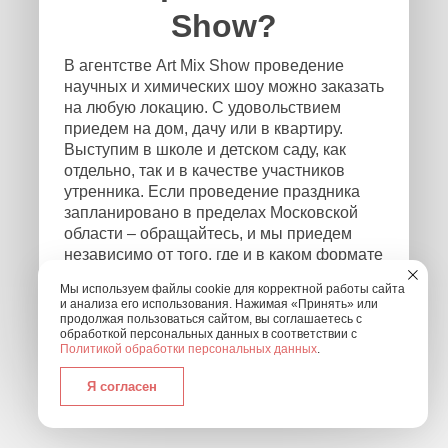
Show?
В агентстве Art Mix Show проведение
научных и химических шоу можно заказать
на любую локацию. С удовольствием
приедем на дом, дачу или в квартиру.
Выступим в школе и детском саду, как
отдельно, так и в качестве участников
утренника. Если проведение праздника
запланировано в пределах Московской
области – обращайтесь, и мы приедем
независимо от того, где и в каком формате
будет проходить мероприятие! Чтобы
Мы используем файлы cookie для корректной работы сайта
связаться с нами, оставьте заявку на
и анализа его использования. Нажимая «Принять» или
обратный звонок или позвоните нам по
продолжая пользоваться сайтом, вы соглашаетесь с
обработкой персональных данных в соответствии с
номеру: +7 (495) 877-30-01.
Политикой обработки персональных данных
.
Я согласен