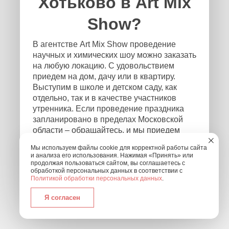
Хотьково в Art Mix
Show?
В агентстве Art Mix Show проведение
научных и химических шоу можно заказать
на любую локацию. С удовольствием
приедем на дом, дачу или в квартиру.
Выступим в школе и детском саду, как
отдельно, так и в качестве участников
утренника. Если проведение праздника
запланировано в пределах Московской
области – обращайтесь, и мы приедем
независимо от того, где и в каком формате
Мы используем файлы cookie для корректной работы сайта
будет проходить мероприятие! Чтобы
и анализа его использования. Нажимая «Принять» или
связаться с нами, оставьте заявку на
продолжая пользоваться сайтом, вы соглашаетесь с
обработкой персональных данных в соответствии с
обратный звонок или позвоните нам по
Политикой обработки персональных данных
.
номеру: +7 (495) 877-30-01.
Я согласен