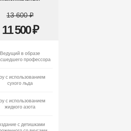
13 600 ₽
11 500 ₽
Ведущий в образе
асшедшего профессора
у с использованием
сухого льда
у с использованием
жидкого азота
оздание с детишками
роженного со вкусами