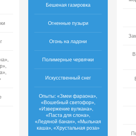
Бешеная газировка
ки
Огненные пузыри
За
г
Огонь на ладони
В
на»,
Полимерные червячки
р»,
а»,
Искусственный снег
»
Опыты: «Змеи фараона»,
е
«Вошебный светофор»,
«Извержение вулкана»,
«Паста для слона»,
«Ледяной банан», «Мыльная
каша», «Хрустальная роза»
П