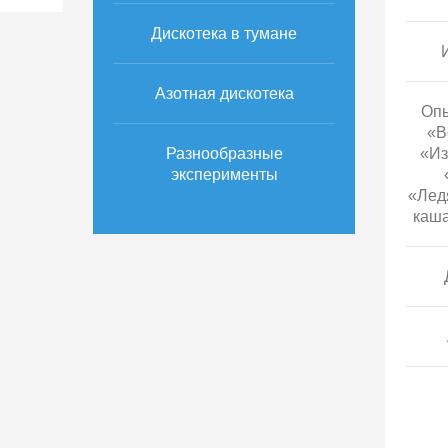
Дискотека в тумане
Азотная дискотека
Опы
«В
Разнообразные
«Из
эксперименты
«Лед
каша