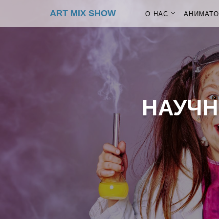
ART MIX SHOW
О НАС
АНИМАТ
НАУЧН