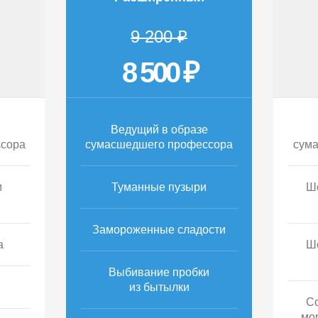
9 200 ₽
8 500 ₽
Ведущий в образе
сора
сумасшедшего профессора
сум
и
Туманные пузыри
Шо
Замороженные сладости
а
Шо
Выбивание пробки
из бытылки
С
мо