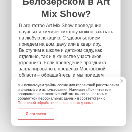
Белозерском в Art
Mix Show?
В агентстве Art Mix Show проведение
научных и химических шоу можно заказать
на любую локацию. С удовольствием
приедем на дом, дачу или в квартиру.
Выступим в школе и детском саду, как
отдельно, так и в качестве участников
утренника. Если проведение праздника
запланировано в пределах Московской
области – обращайтесь, и мы приедем
независимо от того, где и в каком формате
Мы используем файлы cookie для корректной работы сайта
будет проходить мероприятие! Чтобы
и анализа его использования. Нажимая «Принять» или
связаться с нами, оставьте заявку на
продолжая пользоваться сайтом, вы соглашаетесь с
обработкой персональных данных в соответствии с
обратный звонок или позвоните нам по
Политикой обработки персональных данных
.
номеру: +7 (495) 877-30-01.
Я согласен