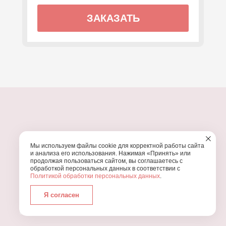
ЗАКАЗАТЬ
ПОЧЕМУ МЫ?
Мы используем файлы cookie для корректной работы сайта
УЗНАЙТЕ, ПОЧЕМУ ПРОВЕДЕНИЕ
ВАШЕГО
и анализа его использования. Нажимая «Принять» или
ПРАЗДНИКА СТОИТ ДОВЕРИТЬ НАМ
продолжая пользоваться сайтом, вы соглашаетесь с
обработкой персональных данных в соответствии с
Политикой обработки персональных данных
.
Я согласен
Работаем с 2016 года