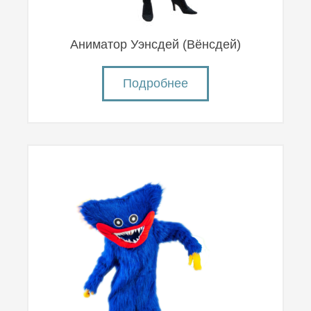
Аниматор Уэнсдей (Вëнсдей)
Подробнее