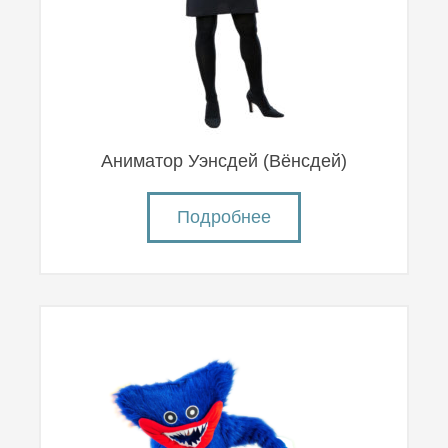
Аниматор Уэнсдей (Вëнсдей)
Подробнее