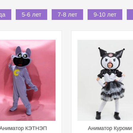
да
5-6 лет
7-8 лет
9-10 лет
Аниматор КЭТНЭП
Аниматор Куроми