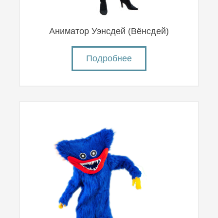
Аниматор Уэнсдей (Вëнсдей)
Подробнее