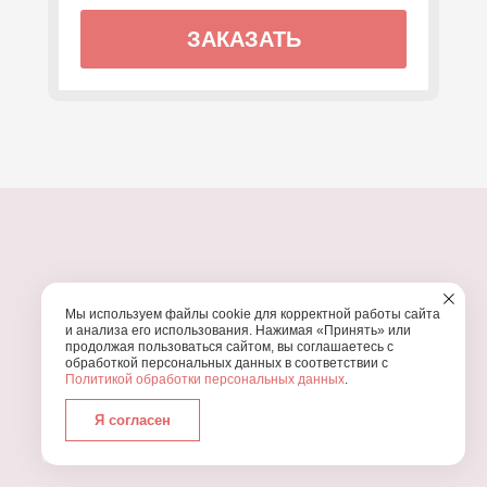
ЗАКАЗАТЬ
ПОЧЕМУ МЫ?
Мы используем файлы cookie для корректной работы сайта
УЗНАЙТЕ, ПОЧЕМУ ПРОВЕДЕНИЕ
ВАШЕГО
и анализа его использования. Нажимая «Принять» или
ПРАЗДНИКА СТОИТ ДОВЕРИТЬ НАМ
продолжая пользоваться сайтом, вы соглашаетесь с
обработкой персональных данных в соответствии с
Политикой обработки персональных данных
.
Я согласен
Работаем с 2016 года