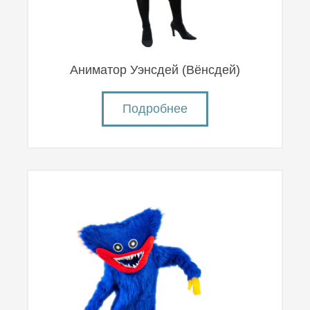
Аниматор Уэнсдей (Вëнсдей)
Подробнее