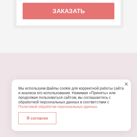
ЗАКАЗАТЬ
ПОЧЕМУ МЫ?
Мы используем файлы cookie для корректной работы сайта
УЗНАЙТЕ, ПОЧЕМУ ПРОВЕДЕНИЕ
ВАШЕГО
и анализа его использования. Нажимая «Принять» или
ПРАЗДНИКА СТОИТ ДОВЕРИТЬ НАМ
продолжая пользоваться сайтом, вы соглашаетесь с
обработкой персональных данных в соответствии с
Политикой обработки персональных данных
.
Я согласен
Работаем с 2016 года