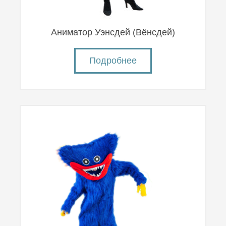
Аниматор Уэнсдей (Вëнсдей)
Подробнее