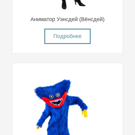
Аниматор Уэнсдей (Вëнсдей)
Подробнее