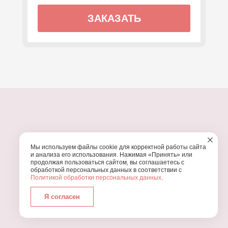
ЗАКАЗАТЬ
ПОЧЕМУ МЫ?
Мы используем файлы cookie для корректной работы сайта
УЗНАЙТЕ, ПОЧЕМУ ПРОВЕДЕНИЕ
ВАШЕГО
и анализа его использования. Нажимая «Принять» или
ПРАЗДНИКА СТОИТ ДОВЕРИТЬ НАМ
продолжая пользоваться сайтом, вы соглашаетесь с
обработкой персональных данных в соответствии с
Политикой обработки персональных данных
.
Я согласен
Работаем с 2016 года