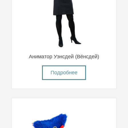
Аниматор Уэнсдей (Вëнсдей)
Подробнее