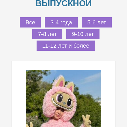
ВЫПУСКНОЙ
Все
3-4 года
5-6 лет
7-8 лет
9-10 лет
11-12 лет и более