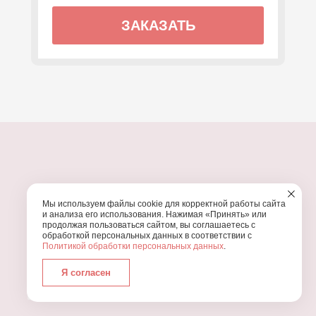
ЗАКАЗАТЬ
ПОЧЕМУ МЫ?
Мы используем файлы cookie для корректной работы сайта
УЗНАЙТЕ, ПОЧЕМУ ПРОВЕДЕНИЕ
ВАШЕГО
и анализа его использования. Нажимая «Принять» или
ПРАЗДНИКА СТОИТ ДОВЕРИТЬ НАМ
продолжая пользоваться сайтом, вы соглашаетесь с
обработкой персональных данных в соответствии с
Политикой обработки персональных данных
.
Я согласен
Работаем с 2016 года