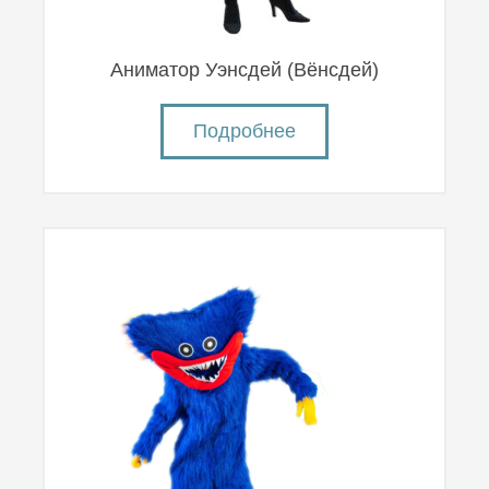
Аниматор Уэнсдей (Вëнсдей)
Подробнее