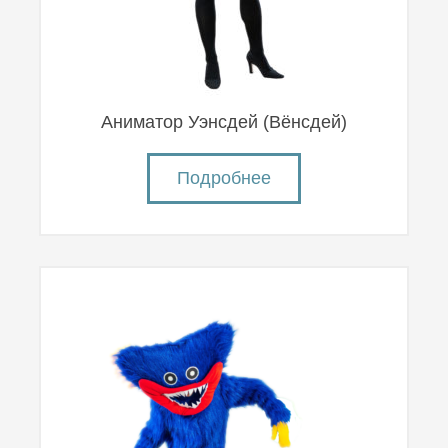
Аниматор Уэнсдей (Вëнсдей)
Подробнее