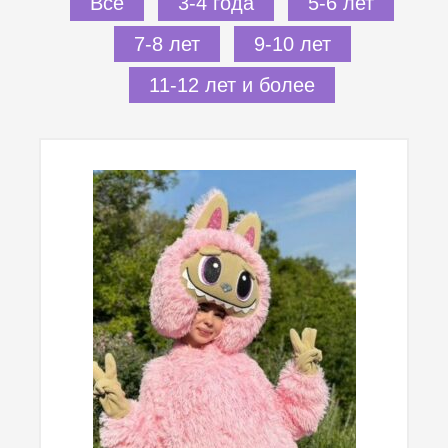
Все
3-4 года
5-6 лет
7-8 лет
9-10 лет
11-12 лет и более