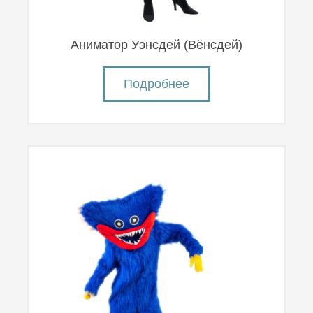
Аниматор Уэнсдей (Вëнсдей)
Подробнее