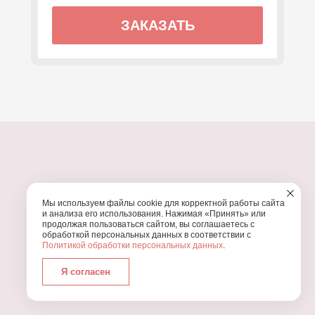
ЗАКАЗАТЬ
ПОЧЕМУ МЫ?
Мы используем файлы cookie для корректной работы сайта
УЗНАЙТЕ, ПОЧЕМУ ПРОВЕДЕНИЕ
ВАШЕГО
и анализа его использования. Нажимая «Принять» или
ПРАЗДНИКА СТОИТ ДОВЕРИТЬ НАМ
продолжая пользоваться сайтом, вы соглашаетесь с
обработкой персональных данных в соответствии с
Политикой обработки персональных данных
.
Я согласен
Работаем с 2016 года