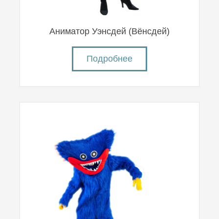
Аниматор Уэнсдей (Вëнсдей)
Подробнее