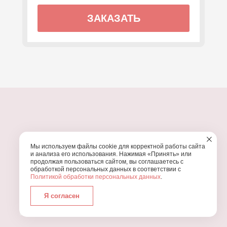
ЗАКАЗАТЬ
ПОЧЕМУ МЫ?
Мы используем файлы cookie для корректной работы сайта
УЗНАЙТЕ, ПОЧЕМУ ПРОВЕДЕНИЕ
ВАШЕГО
и анализа его использования. Нажимая «Принять» или
ПРАЗДНИКА СТОИТ ДОВЕРИТЬ НАМ
продолжая пользоваться сайтом, вы соглашаетесь с
обработкой персональных данных в соответствии с
Политикой обработки персональных данных
.
Я согласен
Работаем с 2016 года