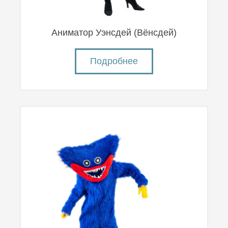
Аниматор Уэнсдей (Вëнсдей)
Подробнее