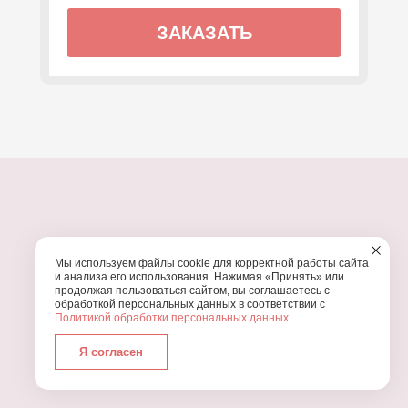
ЗАКАЗАТЬ
ПОЧЕМУ МЫ?
Мы используем файлы cookie для корректной работы сайта
УЗНАЙТЕ, ПОЧЕМУ ПРОВЕДЕНИЕ
ВАШЕГО
и анализа его использования. Нажимая «Принять» или
ПРАЗДНИКА СТОИТ ДОВЕРИТЬ НАМ
продолжая пользоваться сайтом, вы соглашаетесь с
обработкой персональных данных в соответствии с
Политикой обработки персональных данных
.
Я согласен
Работаем с 2016 года