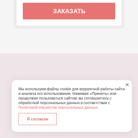
ЗАКАЗАТЬ
ПОЧЕМУ МЫ?
Мы используем файлы cookie для корректной работы сайта
УЗНАЙТЕ, ПОЧЕМУ ПРОВЕДЕНИЕ
ВАШЕГО
и анализа его использования. Нажимая «Принять» или
ПРАЗДНИКА СТОИТ ДОВЕРИТЬ НАМ
продолжая пользоваться сайтом, вы соглашаетесь с
обработкой персональных данных в соответствии с
Политикой обработки персональных данных
.
Я согласен
Работаем с 2016 года