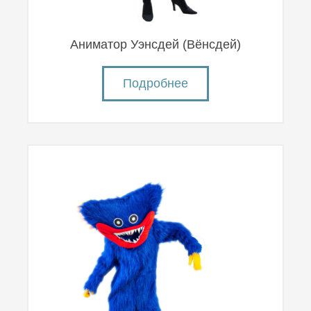
Аниматор Уэнсдей (Вëнсдей)
Подробнее