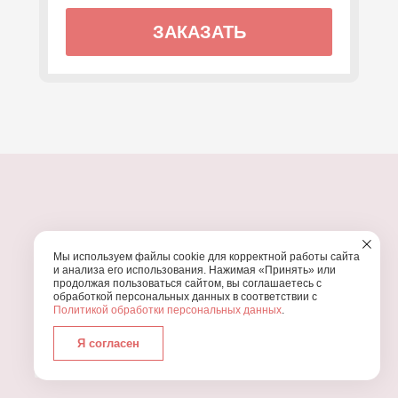
ЗАКАЗАТЬ
ПОЧЕМУ МЫ?
Мы используем файлы cookie для корректной работы сайта
УЗНАЙТЕ, ПОЧЕМУ ПРОВЕДЕНИЕ
ВАШЕГО
и анализа его использования. Нажимая «Принять» или
ПРАЗДНИКА СТОИТ ДОВЕРИТЬ НАМ
продолжая пользоваться сайтом, вы соглашаетесь с
обработкой персональных данных в соответствии с
Политикой обработки персональных данных
.
Я согласен
Работаем с 2016 года