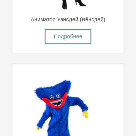
Аниматор Уэнсдей (Вëнсдей)
Подробнее