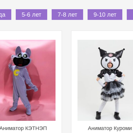
да
5-6 лет
7-8 лет
9-10 лет
Аниматор КЭТНЭП
Аниматор Куроми