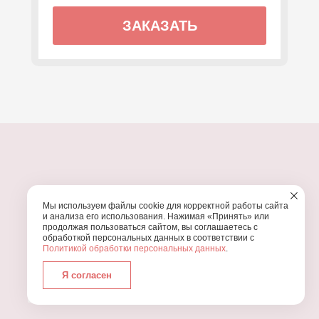
ЗАКАЗАТЬ
ПОЧЕМУ МЫ?
Мы используем файлы cookie для корректной работы сайта
УЗНАЙТЕ, ПОЧЕМУ ПРОВЕДЕНИЕ
ВАШЕГО
и анализа его использования. Нажимая «Принять» или
ПРАЗДНИКА СТОИТ ДОВЕРИТЬ НАМ
продолжая пользоваться сайтом, вы соглашаетесь с
обработкой персональных данных в соответствии с
Политикой обработки персональных данных
.
Я согласен
Работаем с 2016 года