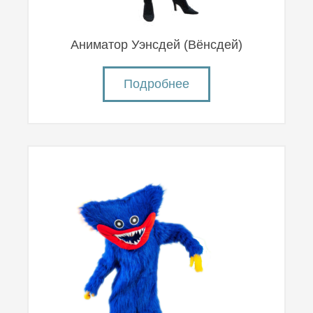
Аниматор Уэнсдей (Вëнсдей)
Подробнее