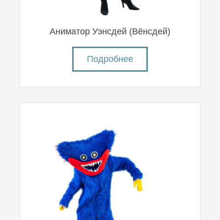
Аниматор Уэнсдей (Вëнсдей)
Подробнее