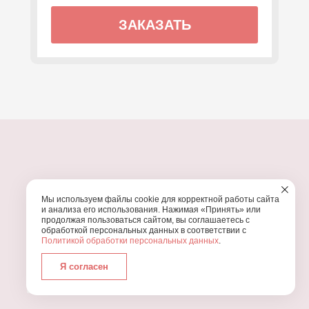
ЗАКАЗАТЬ
ПОЧЕМУ МЫ?
Мы используем файлы cookie для корректной работы сайта
УЗНАЙТЕ, ПОЧЕМУ ПРОВЕДЕНИЕ
ВАШЕГО
и анализа его использования. Нажимая «Принять» или
ПРАЗДНИКА СТОИТ ДОВЕРИТЬ НАМ
продолжая пользоваться сайтом, вы соглашаетесь с
обработкой персональных данных в соответствии с
Политикой обработки персональных данных
.
Я согласен
Работаем с 2016 года