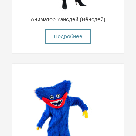
Аниматор Уэнсдей (Вëнсдей)
Подробнее