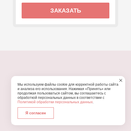
ЗАКАЗАТЬ
ПОЧЕМУ МЫ?
Мы используем файлы cookie для корректной работы сайта
УЗНАЙТЕ, ПОЧЕМУ ПРОВЕДЕНИЕ
ВАШЕГО
и анализа его использования. Нажимая «Принять» или
ПРАЗДНИКА СТОИТ ДОВЕРИТЬ НАМ
продолжая пользоваться сайтом, вы соглашаетесь с
обработкой персональных данных в соответствии с
Политикой обработки персональных данных
.
Я согласен
Работаем с 2016 года