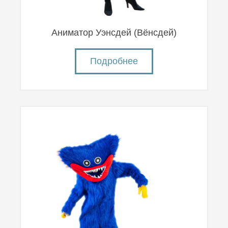
Аниматор Уэнсдей (Вëнсдей)
Подробнее