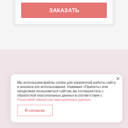
ЗАКАЗАТЬ
ПОЧЕМУ МЫ?
Мы используем файлы cookie для корректной работы сайта
УЗНАЙТЕ, ПОЧЕМУ ПРОВЕДЕНИЕ
ВАШЕГО
и анализа его использования. Нажимая «Принять» или
ПРАЗДНИКА СТОИТ ДОВЕРИТЬ НАМ
продолжая пользоваться сайтом, вы соглашаетесь с
обработкой персональных данных в соответствии с
Политикой обработки персональных данных
.
Я согласен
Работаем с 2016 года