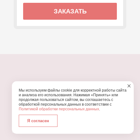
ЗАКАЗАТЬ
ПОЧЕМУ МЫ?
Мы используем файлы cookie для корректной работы сайта
УЗНАЙТЕ, ПОЧЕМУ ПРОВЕДЕНИЕ
ВАШЕГО
и анализа его использования. Нажимая «Принять» или
ПРАЗДНИКА СТОИТ ДОВЕРИТЬ НАМ
продолжая пользоваться сайтом, вы соглашаетесь с
обработкой персональных данных в соответствии с
Политикой обработки персональных данных
.
Я согласен
Работаем с 2016 года