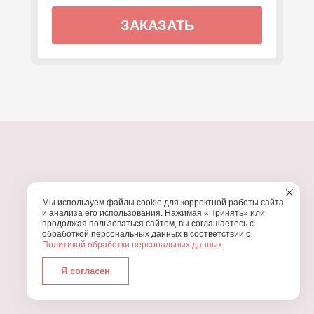
ЗАКАЗАТЬ
ПОЧЕМУ МЫ?
Мы используем файлы cookie для корректной работы сайта
УЗНАЙТЕ, ПОЧЕМУ ПРОВЕДЕНИЕ
ВАШЕГО
и анализа его использования. Нажимая «Принять» или
ПРАЗДНИКА СТОИТ ДОВЕРИТЬ НАМ
продолжая пользоваться сайтом, вы соглашаетесь с
обработкой персональных данных в соответствии с
Политикой обработки персональных данных
.
Я согласен
Работаем с 2016 года