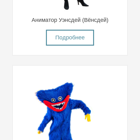
Аниматор Уэнсдей (Вëнсдей)
Подробнее