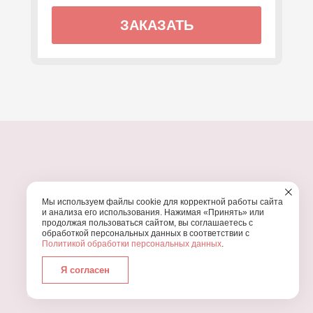
ЗАКАЗАТЬ
ПОЧЕМУ МЫ?
Мы используем файлы cookie для корректной работы сайта
УЗНАЙТЕ, ПОЧЕМУ ПРОВЕДЕНИЕ
ВАШЕГО
и анализа его использования. Нажимая «Принять» или
ПРАЗДНИКА СТОИТ ДОВЕРИТЬ НАМ
продолжая пользоваться сайтом, вы соглашаетесь с
обработкой персональных данных в соответствии с
Политикой обработки персональных данных
.
Я согласен
Работаем с 2016 года