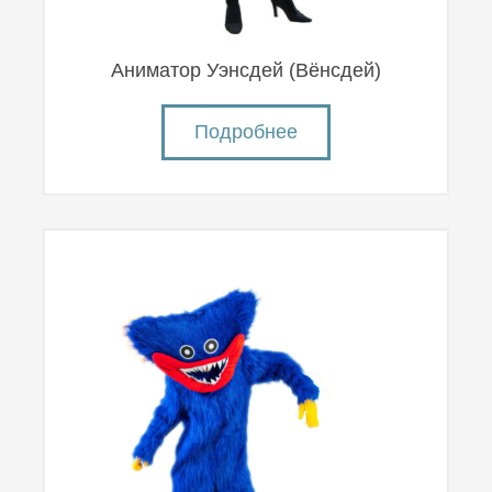
Аниматор Уэнсдей (Вëнсдей)
Подробнее