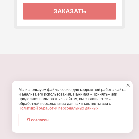
ЗАКАЗАТЬ
ПОЧЕМУ МЫ?
Мы используем файлы cookie для корректной работы сайта
УЗНАЙТЕ, ПОЧЕМУ ПРОВЕДЕНИЕ
ВАШЕГО
и анализа его использования. Нажимая «Принять» или
ПРАЗДНИКА СТОИТ ДОВЕРИТЬ НАМ
продолжая пользоваться сайтом, вы соглашаетесь с
обработкой персональных данных в соответствии с
Политикой обработки персональных данных
.
Я согласен
Работаем с 2016 года