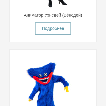
Аниматор Уэнсдей (Вëнсдей)
Подробнее