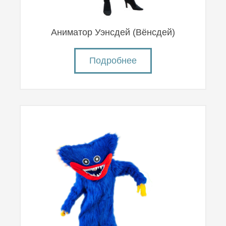
Аниматор Уэнсдей (Вëнсдей)
Подробнее