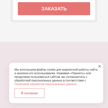
ЗАКАЗАТЬ
ПОЧЕМУ МЫ?
Мы используем файлы cookie для корректной работы сайта
УЗНАЙТЕ, ПОЧЕМУ ПРОВЕДЕНИЕ
ВАШЕГО
и анализа его использования. Нажимая «Принять» или
ПРАЗДНИКА СТОИТ ДОВЕРИТЬ НАМ
продолжая пользоваться сайтом, вы соглашаетесь с
обработкой персональных данных в соответствии с
Политикой обработки персональных данных
.
Я согласен
Работаем с 2016 года