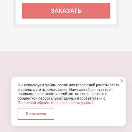
ЗАКАЗАТЬ
ПОЧЕМУ МЫ?
Мы используем файлы cookie для корректной работы сайта
УЗНАЙТЕ, ПОЧЕМУ ПРОВЕДЕНИЕ
ВАШЕГО
и анализа его использования. Нажимая «Принять» или
ПРАЗДНИКА СТОИТ ДОВЕРИТЬ НАМ
продолжая пользоваться сайтом, вы соглашаетесь с
обработкой персональных данных в соответствии с
Политикой обработки персональных данных
.
Я согласен
Работаем с 2016 года