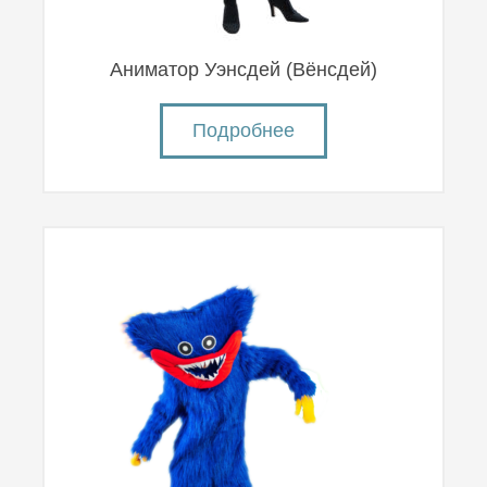
Аниматор Уэнсдей (Вëнсдей)
Подробнее