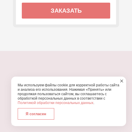
ЗАКАЗАТЬ
ПОЧЕМУ МЫ?
Мы используем файлы cookie для корректной работы сайта
УЗНАЙТЕ, ПОЧЕМУ ПРОВЕДЕНИЕ
ВАШЕГО
и анализа его использования. Нажимая «Принять» или
ПРАЗДНИКА СТОИТ ДОВЕРИТЬ НАМ
продолжая пользоваться сайтом, вы соглашаетесь с
обработкой персональных данных в соответствии с
Политикой обработки персональных данных
.
Я согласен
Работаем с 2016 года