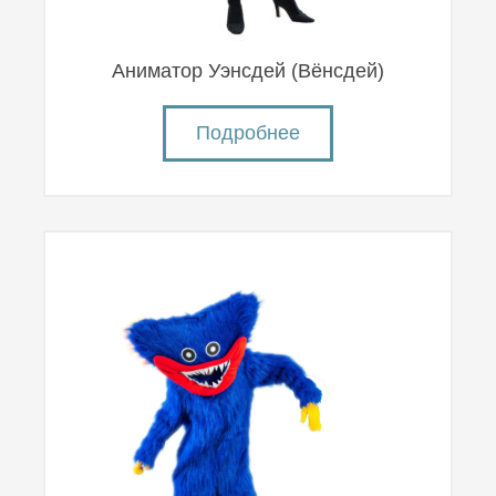
Аниматор Уэнсдей (Вëнсдей)
Подробнее