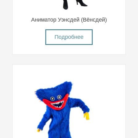
Аниматор Уэнсдей (Вëнсдей)
Подробнее