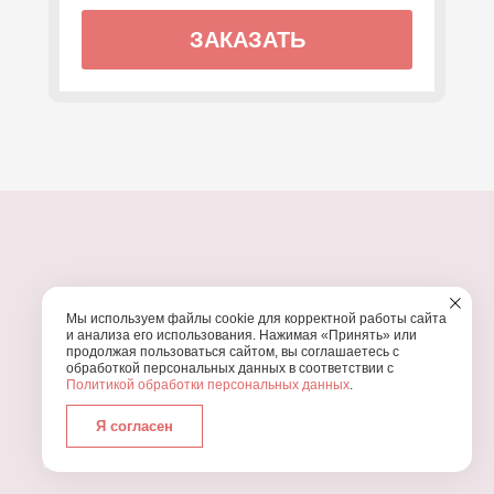
ЗАКАЗАТЬ
ПОЧЕМУ МЫ?
Мы используем файлы cookie для корректной работы сайта
УЗНАЙТЕ, ПОЧЕМУ ПРОВЕДЕНИЕ
ВАШЕГО
и анализа его использования. Нажимая «Принять» или
ПРАЗДНИКА СТОИТ ДОВЕРИТЬ НАМ
продолжая пользоваться сайтом, вы соглашаетесь с
обработкой персональных данных в соответствии с
Политикой обработки персональных данных
.
Я согласен
Работаем с 2016 года