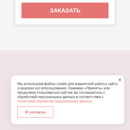
ЗАКАЗАТЬ
ПОЧЕМУ МЫ?
Мы используем файлы cookie для корректной работы сайта
УЗНАЙТЕ, ПОЧЕМУ ПРОВЕДЕНИЕ
ВАШЕГО
и анализа его использования. Нажимая «Принять» или
ПРАЗДНИКА СТОИТ ДОВЕРИТЬ НАМ
продолжая пользоваться сайтом, вы соглашаетесь с
обработкой персональных данных в соответствии с
Политикой обработки персональных данных
.
Я согласен
Работаем с 2016 года