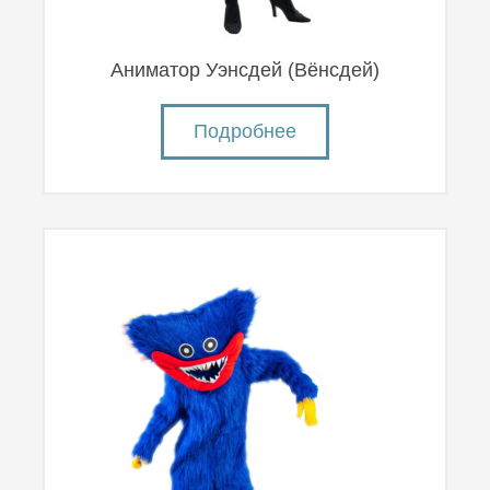
Аниматор Уэнсдей (Вëнсдей)
Подробнее